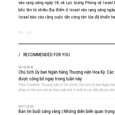
vào rạng sáng ngày 18, và Lực lượng Phòng vệ Israel 
bốc lên từ nhiều địa điểm ở Israel vào rạng sáng ngà
Israel báo cáo rằng cuộc tấn công tên lửa đã khiến h
0
0
RECOMMENDED FOR YOU
03/18 00:42
Chủ tịch Ủy ban Ngân hàng Thượng viện Hoa Kỳ: Các đ
được công bố ngay trong tuần này.
Theo Cointime, Thượng nghị sĩ Tim Scott, Chủ tịch Ủy ban Ngân hàn
pháp có thể xem xét dự thảo luật mới, ít nhất là các điều khoản liê
là vấn đề được thảo luận công khai nhiều nhất trong dự luật, nhưng các nhà lập
tôi sẽ có bản đề xuất đầu tiên để xem xét trong tuần này. Nếu điều đó
pháp lý có đang hình thành hay không. Nếu vậy, tôi nghĩ chúng ta sẽ 
03/17 23:36
đảng Dân chủ Angela Alsobrooks, Thượng nghị sĩ đảng Cộng hòa Thom 
Bản tin buổi sáng vàng | Những diễn biến quan trọn