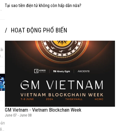
a
Tại sao tiền điện tử không còn hấp dẫn nữa?
HOẠT ĐỘNG PHỔ BIẾN
ài
u
án.
ra
GM Vietnam - Vietnam Blockchain Week
June 07
-
June 08
oản
iá