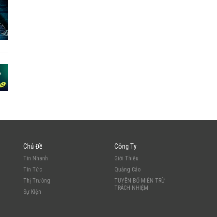
Chủ Đề
Công Ty
Tin Nhanh
Giới Thiệu
Tin Tức
Quảng Cáo
Thị Trường
TUYÊN BỐ MIỄN TRỪ
TRÁCH NHIỆM
Sự Kiện