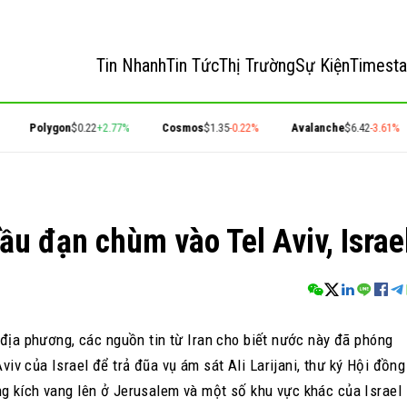
Tin Nhanh
Tin Tức
Thị Trường
Sự Kiện
Timest
Polygon
$0.22
+2.77%
Cosmos
$1.35
-0.22%
Avalanche
$6.42
-3.61%
ầu đạn chùm vào Tel Aviv, Israe
 địa phương, các nguồn tin từ Iran cho biết nước này đã phóng
v của Israel để trả đũa vụ ám sát Ali Larijani, thư ký Hội đồng
ng kích vang lên ở Jerusalem và một số khu vực khác của Israel