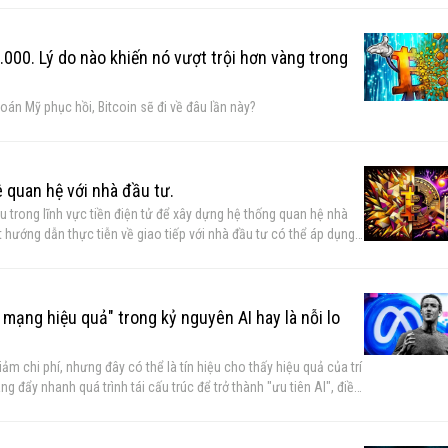
.000. Lý do nào khiến nó vượt trội hơn vàng trong
oán Mỹ phục hồi, Bitcoin sẽ đi về đâu lần này?
 quan hệ với nhà đầu tư.
u trong lĩnh vực tiền điện tử để xây dựng hệ thống quan hệ nhà
t hướng dẫn thực tiễn về giao tiếp với nhà đầu tư có thể áp dụng
 mạng hiệu quả" trong kỷ nguyên AI hay là nỗi lo
ảm chi phí, nhưng đây có thể là tín hiệu cho thấy hiệu quả của trí
g đẩy nhanh quá trình tái cấu trúc để trở thành "ưu tiên AI", điều
nh tranh.