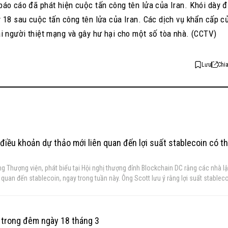
báo cáo đã phát hiện cuộc tấn công tên lửa của Iran. Khói dày 
y 18 sau cuộc tấn công tên lửa của Iran. Các dịch vụ khẩn cấp c
ai người thiệt mạng và gây hư hại cho một số tòa nhà. (CCTV)
Lưu
Chi
iều khoản dự thảo mới liên quan đến lợi suất stablecoin có t
g Thượng viện, phát biểu tại Hội nghị thượng đỉnh Blockchain DC rằng các nhà l
n quan đến stablecoin, ngay trong tuần này. Ông Scott lưu ý rằng lợi suất stablec
 pháp vẫn đang tiếp tục làm việc về vấn đề này. Ông nói: “Tôi tin rằng
 xảy ra vào cuối tuần, và tôi nghĩ nó sẽ xảy ra, chúng ta ít nhất sẽ biết liệu khu
ở vị thế tốt hơn.” Ông cũng cho rằng tiến triển này là nhờ nỗ lực của Thượng nghị
Tillis và quan chức Nhà Trắng Patrick Witt về vấn đề lợi suất stablecoin. Ông
g trong đêm ngày 18 tháng 3