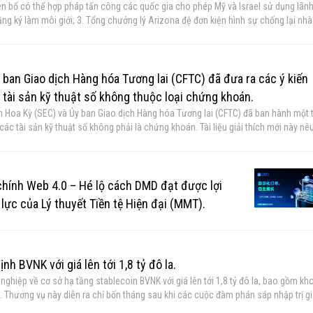
 được đề cập trong các cuộc đàm phán trong tháng qua, bao gồm mối lo ngại củ
rump và gia đình ông, việc thiếu đại diện lưỡng đảng trong các cơ quan quản lý
n về
húng ta biết đây là vấn đề quan trọng đối với phía bên kia, vì vậy chúng ta cũng
lại Autonomous và Architech
trong một số đề cử, đó là tin tốt. Còn về DeFi, đây là lĩnh vực mà Thượng nghị sĩ
 rất quan trọng trong đó. Vì vậy, tôi nghĩ chúng ta đang tiến lên phía trước về
an Giao dịch Hàng hóa Tương lai (CFTC) đã đưa ra các ý kiến ​​
c tài sản kỹ thuật số không thuộc loại chứng khoán.
h Hoa Kỳ (SEC) và Ủy ban Giao dịch Hàng hóa Tương lai (CFTC) đã ban hành một t
 các tài sản kỹ thuật số không phải là chứng khoán. Tài liệu giải thích mới này nê
 cụ kỹ thuật số”, tất cả đều được cơ quan này khẳng định không phải là chứng kho
ông phải chứng khoán” có thể trở thành chứng khoán và làm rõ cách luật chứng
g khoán
u rõ trong phần giải thích của mình: “Các tài sản tiền điện tử không phải chứng
chính Web 4.0 – Hé lộ cách DMD đạt được lợi
át hành thuyết phục các nhà đầu tư đầu tư vào một doanh nghiệp chung và đưa 
lực của Lý thuyết Tiền tệ Hiện đại (MMT).
người mua có lý do để kỳ vọng thu lợi nhuận từ đó.”
nh BVNK với giá lên tới 1,8 tỷ đô la.
ghiệp về cơ sở hạ tầng stablecoin BVNK với giá lên tới 1,8 tỷ đô la, bao gồm kh
g. Thương vụ này diễn ra chỉ bốn tháng sau khi các cuộc đàm phán sáp nhập trị g
 xác nhận thỏa thuận trong một tuyên bố chung được phát hành vào thứ Ba.