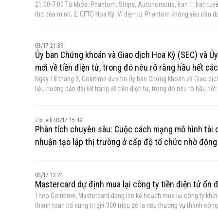
cho biết thêm rằng các vấn đề chưa được giải quyết khác cũng đã
21:00-7:00 Từ khóa: Phantom, Stripe, Autonomous, Iran 1. Iran tuyên bố có thể hợp pháp tấn công các quốc gia cho phép Mỹ và Israel sử dụng lãnh
các nhà lập pháp về các dự án tiền điện tử của Tổng thống Donald T
thổ của mình; 2. CFTC Hoa Kỳ: Ví điện tử Phantom không yêu cầu đăng ký làm môi giới; 3. Tổng chưởng lý Arizona đệ đơn kiện hình sự chống lại nhà
quan trọng và các quy định về Xác minh danh tính khách hàng (KYC). Ông Scott cũng cho biết: “Tôi nghĩ chúng ta đang rất gần đạt được thỏa thuậ
tiếp thị dự đoán Kalshi; 4. Bộ Ngoại giao Hoa Kỳ đã ra lệnh cho tất cả các đại sứ quán trên toàn thế giới tiến hành đánh giá an ninh "ngay lập tức"; 5.
các vấn đề đạo đức và số lượng thành viên cần thiết để thông qua. C
Robinhood Venture Capital đầu tư khoảng 35 triệu đô la vào Stripe và ElevenLabs; 6. GSR đầu tư 57 triệu đô la để mua 
đang giải quyết nó. Tôi nghĩ chúng ta cũng đang đạt được tiến triển 
nhằm tạo ra một nền tảng quản lý quỹ tiền điện tử; 7. SEC và CFTC Hoa Kỳ ban hành hướng dẫn mới về tiền điện tử, nêu rõ rằng hầu hết các tài sản kỹ
03/17 21:39
Mark Warner đang tập trung vào, và Chống rửa tiền (AML) là một phần
thuật số không phải là chứng khoán.
Ủy ban Chứng khoán và Giao dịch Hoa Kỳ (SEC) và Ủy b
những vấn đề này.”
mới về tiền điện tử, trong đó nêu rõ rằng hầu hết cá
Ngày 18 tháng 3, Cointime đưa tin Ủy ban Chứng khoán và Giao dịc
liệu hướng dẫn dài 68 trang về tiền điện tử, trong đó nêu rõ hầu hết
chi tiết phân loại stablecoin, hàng hóa kỹ thuật số và token “công
Nó cũng cố gắng giải thích cách thức các “tài sản tiền điện tử kh
khoán liên bang áp dụng cho khai thác, đặt cược giao thức và airdrop. SEC cũng giải thích cách thức các tài sản kỹ thuật số không phải chứn
Zixi.eth
·
03/17 15:49
có thể trở thành đối tượng của các hợp đồng đầu tư. Cơ quan này nê
Phân tích chuyên sâu: Cuộc cách mạng mô hình tài 
khoán trở thành đối tượng của các hợp đồng đầu tư khi một nhà ph
nhuận tạo lập thị trường ở cấp độ tổ chức nhờ động 
cam kết hoặc tuyên bố sẽ thực hiện công việc quản lý cần thiết, và 
03/17 12:21
Mastercard dự định mua lại công ty tiền điện tử ổn đị
Theo Cointime, Mastercard đang lên kế hoạch mua lại công ty khởi n
thanh toán bổ sung trị giá 300 triệu đô la nếu thương vụ thành côn
khoảng 2 tỷ đô la giữa BVNK và Coinbase đổ vỡ. Cả hai công ty đã