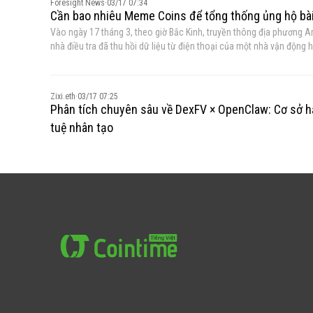
Foresight News
·
03/17 07:34
Cần bao nhiêu Meme Coins để tổng thống ủng hộ bài 
Vào ngày 17 tháng 3, theo giờ Bắc Kinh, truyền thông địa phương A
nhà điều tra đã thu hồi dữ liệu từ điện thoại của một nhà vận động h
Argentina Milley đã đăng tweet về LIBRA cách đây một năm vì ông t
ai khác ngoài Hayden Davis, như những suy đoán trước đó.
Zixi.eth
·
03/17 07:25
Phân tích chuyên sâu về DexFV × OpenClaw: Cơ sở hạ 
tuệ nhân tạo